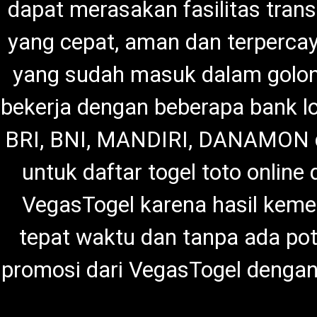
dapat merasakan fasilitas trans
yang cepat, aman dan terpercay
yang sudah masuk dalam golong
bekerja dengan beberapa bank lo
BRI, BNI, MANDIRI, DANAMON 
untuk daftar togel toto online
VegasTogel karena hasil keme
tepat waktu dan tanpa ada pot
promosi dari VegasTogel dengan 