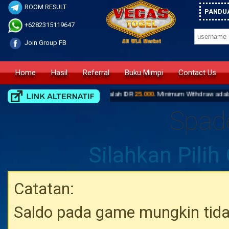
ROOM RESULT
PANDUA
+6282315119647
Join Group FB
Home
Hasil
Referral
Buku Mimpi
Contact Us
VegasTogel, Minimum Deposit adalah IDR
25.000
. Minimum Withdraw adalah 
Spad
Silahkan Pili
Catatan:
Saldo pada game mungkin tida